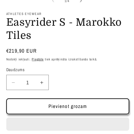
no
1
/
4
modālā
m
režīmā
r
ATHLETES EYEWEAR
Easyrider S - Marokko
Tiles
Parastā
€219,90 EUR
cena
Nodokļi iekļauti.
Piegāde
tiek aprēķināta izrakstīšanās laikā.
Daudzums
Samazināt
Palielināt
daudzumu
daudzumu
produktam
produktam
Easyrider
Easyrider
Pievienot grozam
S
S
-
-
Marokko
Marokko
Tiles
Tiles