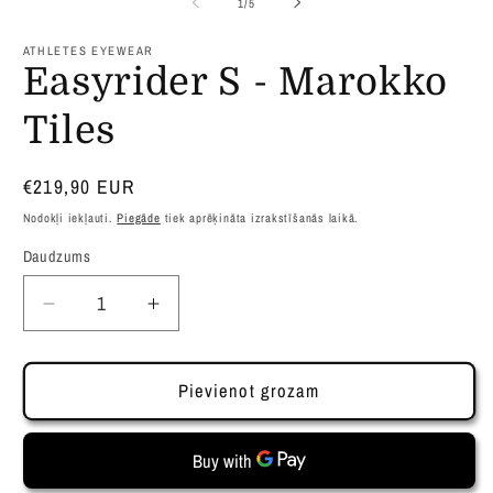
no
1
/
5
modālā
m
režīmā
r
ATHLETES EYEWEAR
Easyrider S - Marokko
Tiles
Parastā
€219,90 EUR
cena
Nodokļi iekļauti.
Piegāde
tiek aprēķināta izrakstīšanās laikā.
Daudzums
Samazināt
Palielināt
daudzumu
daudzumu
produktam
produktam
Easyrider
Easyrider
Pievienot grozam
S
S
-
-
Marokko
Marokko
Tiles
Tiles