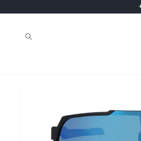
Pāriet uz
saturu
Pāriet uz
produkta
informāciju