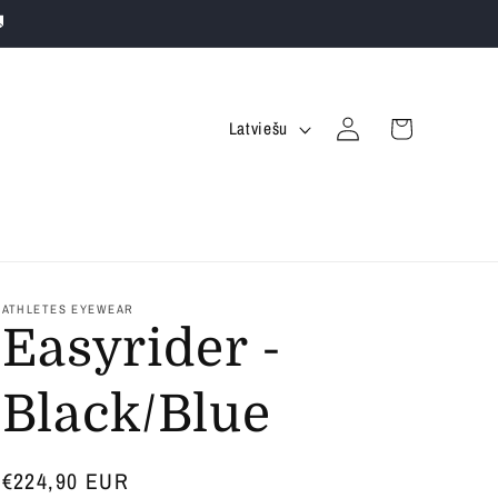

Iepirkuma
V
Piesakieties
Latviešu
grozs
a
l
o
d
a
ATHLETES EYEWEAR
Easyrider -
Black/Blue
Parastā
€224,90 EUR