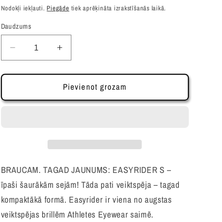
cena
Nodokļi iekļauti.
Piegāde
tiek aprēķināta izrakstīšanās laikā.
Daudzums
Samazināt
Palielināt
daudzumu
daudzumu
produktam
produktam
Easyrider
Easyrider
Pievienot grozam
-
-
Black/Blue
Black/Blue
BRAUCAM. TAGAD JAUNUMS: EASYRIDER S –
īpaši šaurākām sejām! Tāda pati veiktspēja – tagad
kompaktākā formā. Easyrider ir viena no augstas
veiktspējas brillēm Athletes Eyewear saimē.