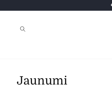
Pāriet uz
saturu
Jaunumi